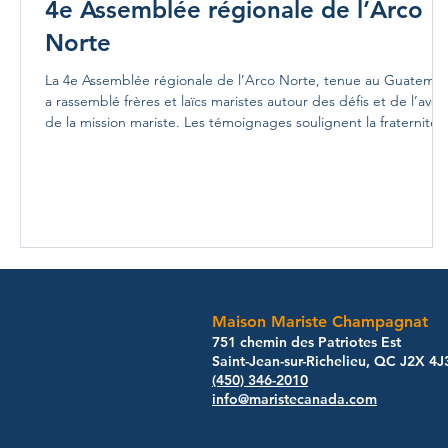
4e Assemblée régionale de l’Arco
Norte
La 4e Assemblée régionale de l’Arco Norte, tenue au Guatemal
a rassemblé frères et laïcs maristes autour des défis et de l’aven
de la mission mariste. Les témoignages soulignent la fraternité,
l’espérance, l’engagement envers les jeunes et les personnes
vulnérables, ainsi que la volonté de construire ensemble un «
nouvel Hermitage » fondé sur la foi, la communion et le service.
Maison Mariste Champagnat
​751 chemin des Patriotes Est
Saint-Jean-sur-Richelieu, QC J2X 4J
(450) 346-2010
info@maristecanada.com