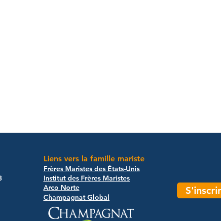
a,
ir
Liens vers la famille mariste
Frères Maristes des États-Unis
3
Institut des Frères Maristes
Arco Norte​
S'inscr
Champagnat Global