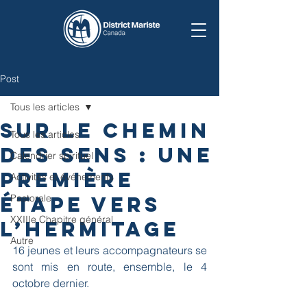
Post
Tous les articles
Sur le chemin
Tous les articles
des sens : une
Calendrier spirituel
première
Activités et événements
étape vers
Pastorale
XXIIIe Chapitre général
l’Hermitage
Autre
16 jeunes et leurs accompagnateurs se 
sont mis en route, ensemble, le 4 
octobre dernier.