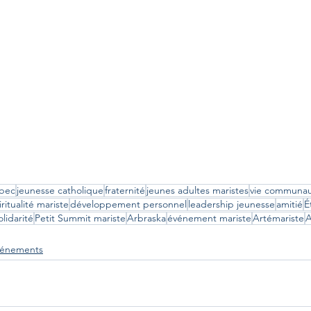
bec
jeunesse catholique
fraternité
jeunes adultes maristes
vie communau
iritualité mariste
développement personnel
leadership jeunesse
amitié
É
olidarité
Petit Summit mariste
Arbraska
événement mariste
Artémariste
A
événements