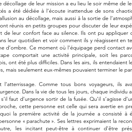
e décollage de leur mission a eu lieu le soir même de leu
tés a été dédiée à l’écoute inattendue de sons chaotiq
t allusion au décollage, mais aussi à la sortie de l’atmosp
sont réunis en petits groupes pour discuter de leur expér
et de leur confort face au silence. Ils ont pu appliquer 
ns leur quotidien et voir comment ils y réagissent en t
zone d’ombre. Ce moment où l’équipage perd contact ave
tape comportait une activité principale, soit les parc
is, ont été plus difficiles. Dans les airs, ils entendaient 
es, mais seulement eux-mêmes pouvaient terminer le par
t l’atterrissage. Comme tous bons voyageurs, ils ava
urgence. Dans la vie de tous les jours, chaque individu a
’il faut d’urgence sortir de la fusée. Qu’il s’agisse d’
proche, cette personne est celle qui sera avertie en pre
uoi la première activité de la journée a consisté à éc
personne « parachute ». Ses lettres exprimaient la recon
utre, les incitant peut-être à continuer d’être prés