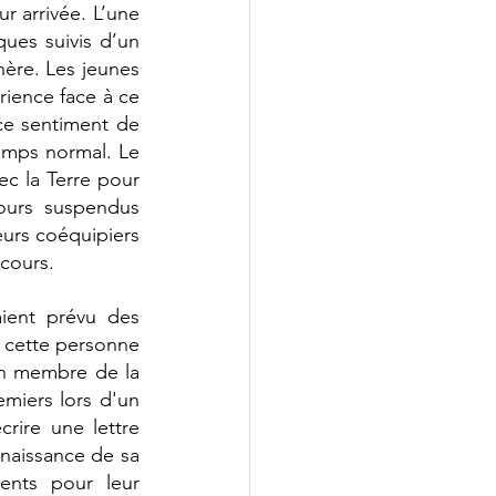
r arrivée. L’une 
ues suivis d’un 
hère. Les jeunes 
ience face à ce 
ce sentiment de 
emps normal. Le 
c la Terre pour 
ours suspendus 
leurs coéquipiers 
cours.
ient prévu des 
 cette personne 
un membre de la 
miers lors d'un 
rire une lettre 
naissance de sa 
ents pour leur 