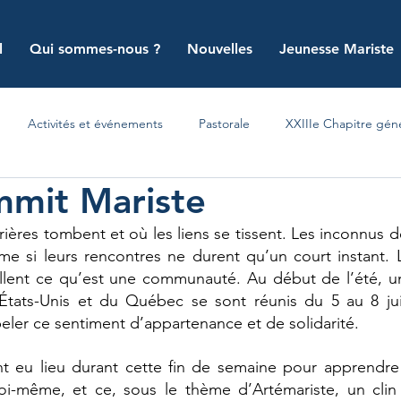
l
Qui sommes-nous ?
Nouvelles
Jeunesse Mariste
Activités et événements
Pastorale
XXIIIe Chapitre gén
mmit Mariste
ières tombent et où les liens se tissent. Les inconnus d
me si leurs rencontres ne durent qu’un court instant. 
llent ce qu’est une communauté. Au début de l’été, un
États-Unis et du Québec se sont réunis du 5 au 8 juin
ler ce sentiment d’appartenance et de solidarité.
ont eu lieu durant cette fin de semaine pour apprendre 
soi-même, et ce, sous le thème d’Artémariste, un clin 