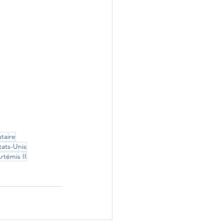
taire
tats-Unis
rtémis II